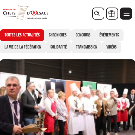
FINALISTES
Chèques cadeaux
Toutes les actualités
Chroniques
Concours
Événements
La vie de la Fédération
Solidarité
Transmission
Vidéos