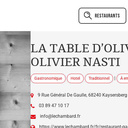
Restaurants
LA TABLE D’OLIV
OLIVIER NASTI
|
Gastronomique
Hotel
Traditionnel
À e
9 Rue Général De Gaulle, 68240 Kaysersberg
03 89 47 10 17
info@lechambard.fr
https://www.lechambard.fr/fr/restaurant-g