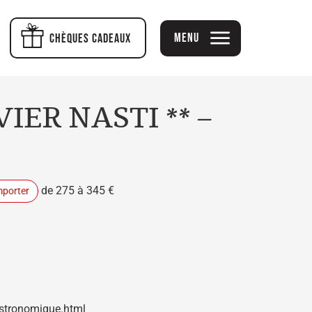
Menu
Chèques cadeaux
IER NASTI ** –
de 275 à 345 €
mporter
astronomique.html