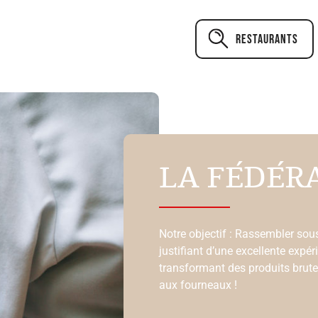
Restaurants
LA FÉDÉR
Notre objectif : Rassembler sous
justifiant d’une excellente expé
transformant des produits brute
aux fourneaux !