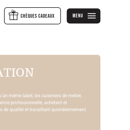
Menu
Chèques cadeaux
ATION
 un même label, les cuisiniers de métier,
rience professionnelle, achetant et
s de qualité et travaillant quotidiennement