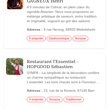
GAGNEUX Henri
A 5 minutes de Colmar, en plein cœur du
vignoble Alsacien. Nous vous proposons un
mélange artistique de saveurs, entre tradition
et originalité, voguant au gré des saisons.
Adresse :
9 rue Herzog, 68920 Wettolsheim
À emporter
Gastronomique
Terrasse
Restaurant l’Essentiel –
HOPGOOD Sébastien
SYMPA – La simplicité de la décoration confère
un charme sympathique au restaurant
L’essentiel. Les tons chauds sont à l’honneur…
Adresse :
23, rue de la Kirneck, 67140 Barr
À emporter
Terrasse
Traditionnel