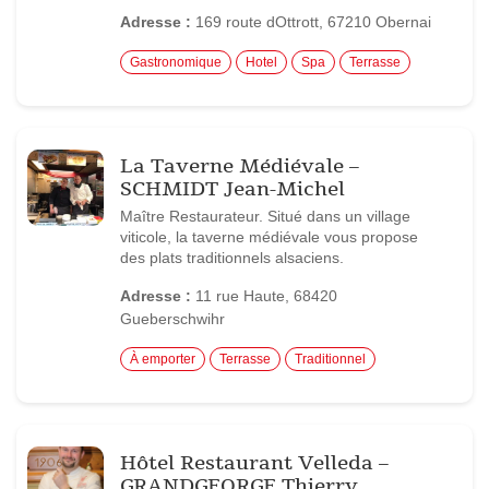
Adresse :
169 route dOttrott, 67210 Obernai
Gastronomique
Hotel
Spa
Terrasse
La Taverne Médiévale –
SCHMIDT Jean-Michel
Maître Restaurateur. Situé dans un village
viticole, la taverne médiévale vous propose
des plats traditionnels alsaciens.
Adresse :
11 rue Haute, 68420
Gueberschwihr
À emporter
Terrasse
Traditionnel
Hôtel Restaurant Velleda –
GRANDGEORGE Thierry