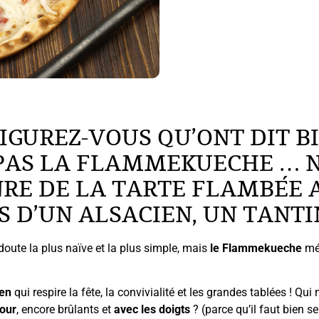
FIGUREZ-VOUS QU’ONT DIT B
AS LA FLAMMEKUECHE … N
NRE DE LA TARTE FLAMBÉE 
S D’UN ALSACIEN, UN TANT
 doute la plus naïve et la plus simple, mais
le Flammekueche
mér
ien
qui respire la fête, la convivialité et les grandes tablées ! Q
four
, encore brûlants et
avec les doigts
? (parce qu’il faut bien s