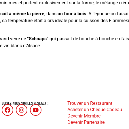
t minimes et portent exclusivement sur la forme, le mélange crè
e
cuit à même la pierre
, dans
un four à bois
. A l’époque on faisai
in, sa température était alors idéale pour la cuisson des Flamme
and verre de “
Schnaps
” qui passait de bouche à bouche en faisa
e vin blanc d’Alsace.
Trouver un Restaurant
SUIVEZ-NOUS SUR LES RÉSEAUX :
Acheter un Chèque Cadeau
Devenir Membre
Devenir Partenaire