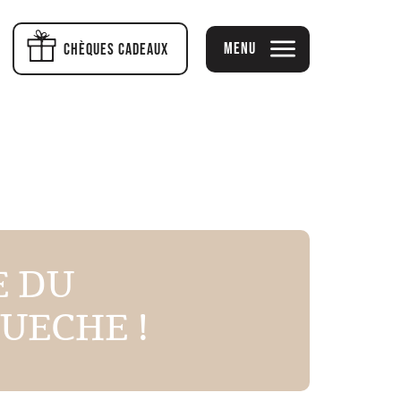
Menu
Chèques cadeaux
E DU
ECHE !