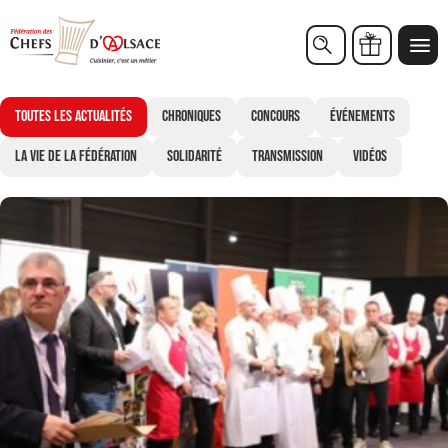
AUDREY
Chèques cadeaux
Toutes les actualités
Chroniques
Concours
Événements
La vie de la Fédération
Solidarité
Transmission
Vidéos