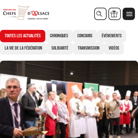
TROPHÉE
Chèques cadeaux
Toutes les actualités
Chroniques
Concours
Événements
La vie de la Fédération
Solidarité
Transmission
Vidéos