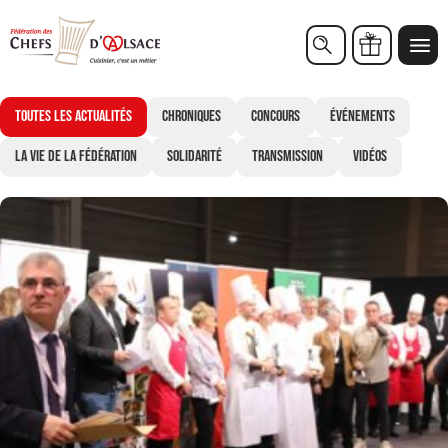
ACTUALITÉS
Chèques cadeaux
Toutes les actualités
Chroniques
Concours
Événements
La vie de la Fédération
Solidarité
Transmission
Vidéos